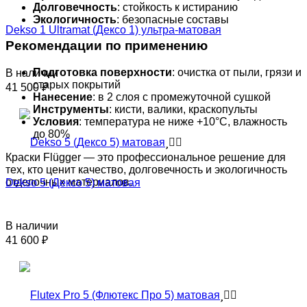
Долговечность
: стойкость к истиранию
Экологичность
: безопасные составы
Dekso 1 Ultramat (Дексо 1) ультра-матовая
Рекомендации по применению
Подготовка поверхности
: очистка от пыли, грязи и
В наличии
старых покрытий
41 500
₽
Нанесение
: в 2 слоя с промежуточной сушкой
Инструменты
: кисти, валики, краскопульты
Условия
: температура не ниже +10°C, влажность
до 80%
Краски Flügger — это профессиональное решение для
тех, кто ценит качество, долговечность и экологичность
отделочных материалов.
Dekso 5 (Дексо 5) матовая
В наличии
41 600
₽