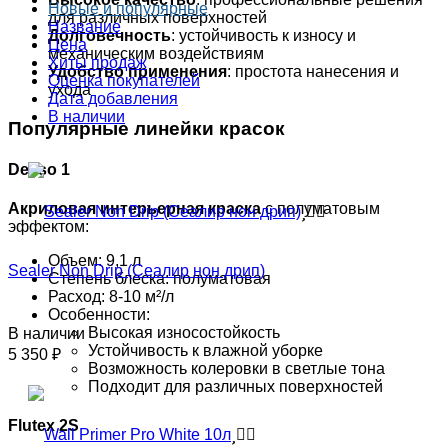
Новые и популярные
для различных поверхностей
Название
Долговечность
: устойчивость к износу и
Цена
механическим воздействиям
Хиты продаж
Удобство применения
: простота нанесения и
Оценка покупателей
ухода
Дата добавления
В наличии
Популярные линейки красок
Dekso 1
Акриловая интерьерная краска
с полуматовым
эффектом:
Объем: 9,1 л
Sealer Non Drip (Сеалир нон дрип)
Степень блеска: полуматовая
Расход: 8-10 м²/л
Особенности:
Высокая износостойкость
В наличии
Устойчивость к влажной уборке
5 350
₽
Возможность колеровки в светлые тона
Подходит для различных поверхностей
Flutex 2S