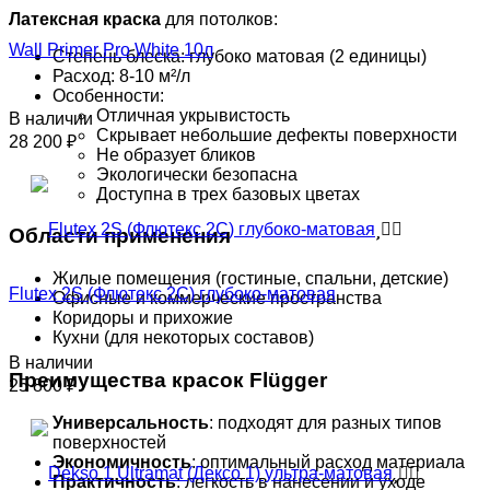
Латексная краска
для потолков:
Wall Primer Pro White 10л
Степень блеска: глубоко матовая (2 единицы)
Расход: 8-10 м²/л
Особенности:
Отличная укрывистость
В наличии
Скрывает небольшие дефекты поверхности
28 200
₽
Не образует бликов
Экологически безопасна
Доступна в трех базовых цветах
Области применения
Жилые помещения (гостиные, спальни, детские)
Flutex 2S (Флютекс 2С) глубоко-матовая
Офисные и коммерческие пространства
Коридоры и прихожие
Кухни (для некоторых составов)
В наличии
Преимущества красок Flügger
25 800
₽
Универсальность
: подходят для разных типов
поверхностей
Экономичность
: оптимальный расход материала
Практичность
: легкость в нанесении и уходе