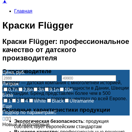
▲
Главная
Краски Flügger
Краски Flügger: профессиональное
качество от датского
производителя
О производителе
Цена, руб.
—
Flügger
— датская компания с многолетней историей,
Литраж
имеющая производственные мощности в Дании, Швеции
0,7л
2,8л
3л
9,1л
10л
и Исландии. Бренд представлен более чем в 500
База
специализированных торговых центрах по всей Европе.
1
3
4
White
Black
Ultramarine
Еще
Основные характеристики продукции
Подбор по параметрам
Экологическая безопасность
: продукция
Новые и популярные
соответствует европейским стандартам
Высокое качество
: профессиональные решения